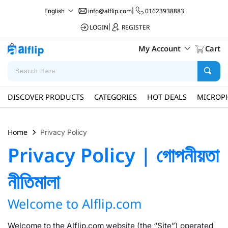
info@alflip.com
|
01623938883
English
LOGIN
|
REGISTER
My Account
Cart
DISCOVER PRODUCTS
CATEGORIES
HOT DEALS
MICROP
Home
Privacy Policy
Privacy Policy | গোপনীয়তা
নীতিমালা
Welcome to Alflip.com
Welcome to the Alflip.com website (the “Site”) operated